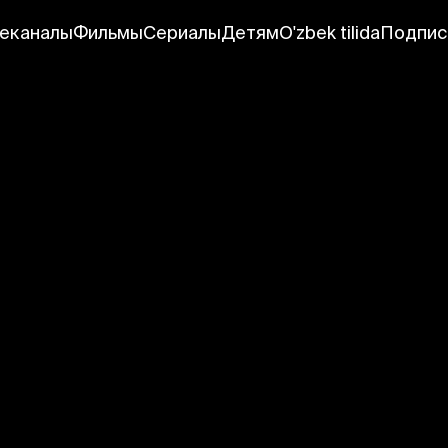
еканалы
Фильмы
Сериалы
Детям
O'zbek tilida
Подпис