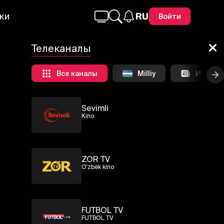
ки
RU
Войти
Телеканалы
Все каналы
Milliy
Информ
Sevimli
Kino
ZOR TV
O'zbek kino
FUTBOL TV
FUTBOL TV