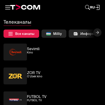
RU
Телеканалы
Все каналы
Milliy
Информацион
Sevimli
Kino
ZOR TV
O'zbek kino
FUTBOL TV
FUTBOL TV