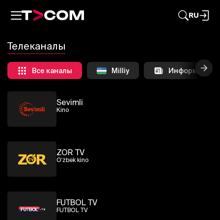
RU
Телеканалы
Все каналы
Milliy
Информацион
Sevimli
Kino
ZOR TV
O'zbek kino
FUTBOL TV
FUTBOL TV