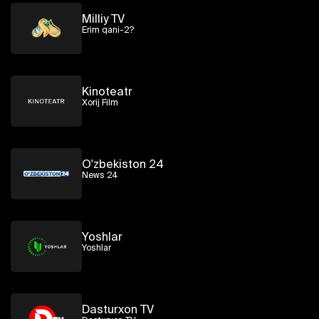
Milliy TV
Erim qani-2?
Kinoteatr
Xorij Film
O'zbekiston 24
News 24
Yoshlar
Yoshlar
Dasturxon TV