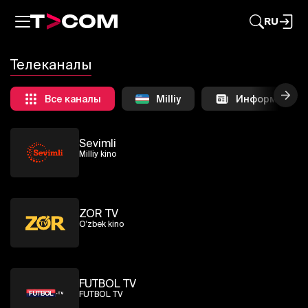
RU
Телеканалы
Все каналы
Milliy
Информацион
Sevimli
Milliy kino
ZOR TV
O'zbek kino
FUTBOL TV
FUTBOL TV