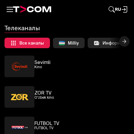
RU
Телеканалы
Все каналы
Milliy
Информацион
Sevimli
Kino
ZOR TV
O'zbek kino
FUTBOL TV
FUTBOL TV