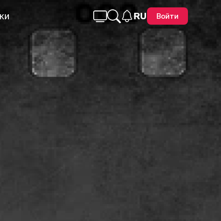
ки
RU
Войти