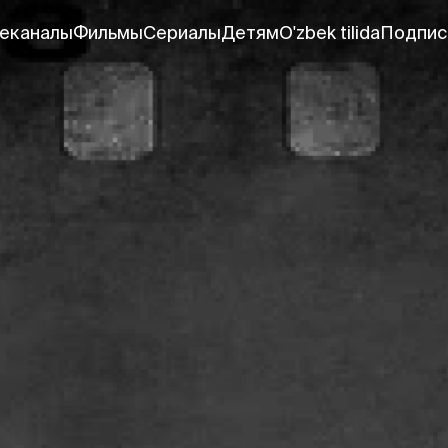
еканалы
Фильмы
Сериалы
Детям
O'zbek tilida
Подпис