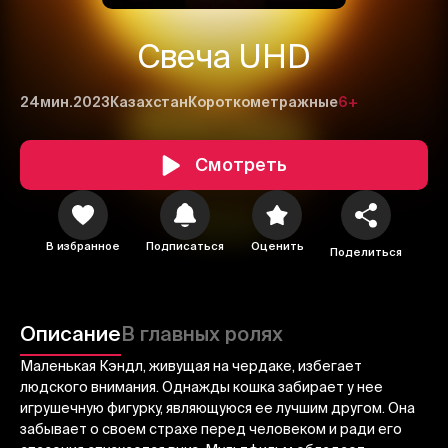
Свеча UHD
24мин.
2023
Казахстан
Короткометражные
6+
Смотреть
1
2
3
В избранное
Подписаться
Оценить
Поделиться
Отменить
Авторизоваться
Отправить
Описание
В главных ролях
Маленькая Кэндл, живущая на чердаке, избегает
людского внимания. Однажды кошка забирает у нее
игрушечную фигурку, являющуюся ее лучшим другом. Она
забывает о своем страхе перед человеком и ради его