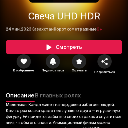
Свеча UHD HDR
24мин.
2023
Казахстан
Короткометражные
6+
Смотреть
1
2
3
В избранное
Подписаться
Оценить
Поделиться
Отменить
Авторизоваться
Отправить
Описание
В главных ролях
Маленькая Кэндл живет на чердаке и избегает людей.
Как-то раз кошка крадет ее лучшего друга — игрушечную
фигурку. Ей придется забыть о своих страхах и спуститься
вниз, чтобы его спасти. Анимационный фильм можно