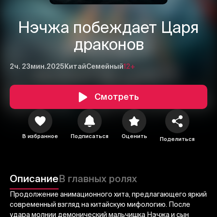
Нэчжа побеждает Царя
драконов
2ч. 23мин.
2025
Китай
Семейный
12+
Смотреть
В избранное
Подписаться
Оценить
Поделиться
1
2
3
Описание
В главных ролях
Отменить
Авторизоваться
Продолжение анимационного хита, предлагающего яркий
Отправить
современный взгляд на китайскую мифологию. После
удара молнии демонический мальчишка Нэчжа и сын