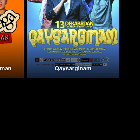
aman
Qaysarginam