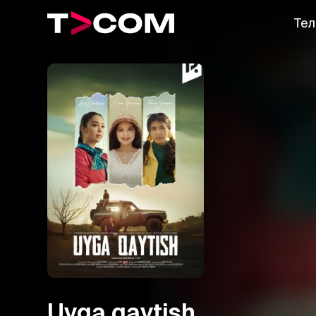
Тел
Uyga qaytish