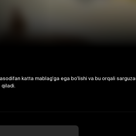
 tasodifan katta mablag'ga ega bo'lishi va bu orqali sarguzas
qiladi.