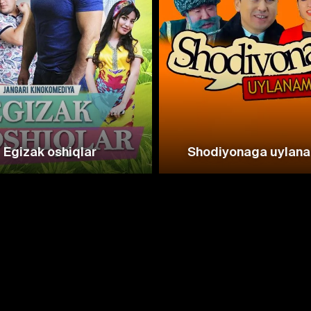
Egizak oshiqlar
Shodiyonaga uylan