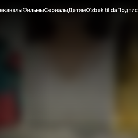
еканалы
Фильмы
Сериалы
Детям
O'zbek tilida
Подпис