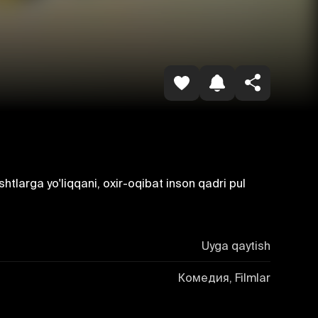
Копировать ссылку
htlarga yo'liqqani, oxir-oqibat inson qadri pul
Uyga qaytish
Комедия, Filmlar