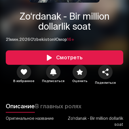
Zo‘rdanak - Bir million
dollarlik soat
21мин.
2026
O'zbekiston
Юмор
16+
1
2
3
Смотреть
Отменить
Авторизоваться
Отправить
В избранное
Подписаться
Оценить
Поделиться
Описание
В главных ролях
Оригинальное название
Zo‘rdanak - Bir million dollarlik
soat