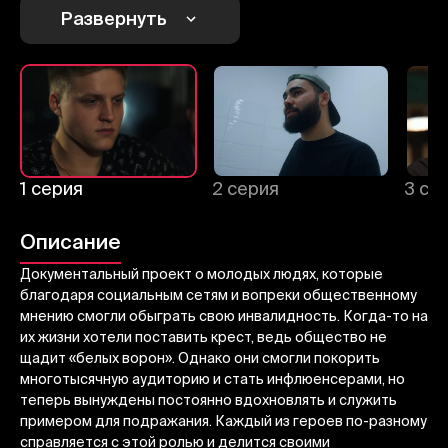
Развернуть
1
2
3
Отменить
Авторизоваться
Отправить
1 серия
2 серия
3 се
Описание
Документальный проект о молодых людях, которые
благодаря социальным сетям и вопреки общественному
мнению смогли обыграть свою инвалидность. Когда-то на
их жизни хотели поставить крест, ведь общество не
щадит «белых ворон». Однако они смогли покорить
многотысячную аудиторию и стать инфлюенсерами, но
теперь вынуждены постоянно вдохновлять и служить
примером для подражания. Каждый из героев по-разному
справляется с этой ролью и делится своими