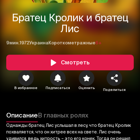
Братец Кролик и братец
Лис
9мин.
1972
Украина
Короткометражные
6+
Смотреть
В избранное
Подписаться
Оценить
1
2
3
Поделиться
Отменить
Авторизоваться
Описание
В главных ролях
Отправить
Однажды братец Лис услышал в лесу, что братец Кролик
похваляется, что он хитрее всех на свете. Лис очень
удивился, ведь хитрость – это его конек. Тогда он решил