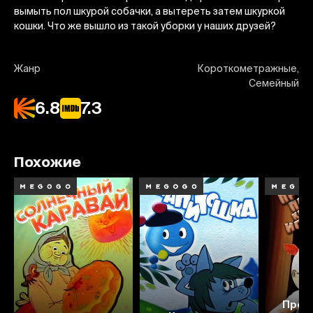
вымыть пол шкурой собачки, а вытереть затем шкуркой
кошки. Что же вышло из такой уборки у наших друзей?
Жанр
Короткометражные,
Семейный
6.8
7.3
Похожие
Про 
6.9
6.7
7.4
6