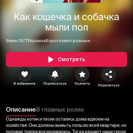
Как кошечка и собачка
мыли пол
9мин.
1977
Украина
Короткометражные
12+
Смотреть
1
2
3
В избранное
Подписаться
Оценить
Отменить
Авторизоваться
Поделиться
Отправить
Описание
В главных ролях
Однажды котик и песик остались дома вдвоем на
хозяйстве. Они должны вымыть полы во всей квартире, но
половая тряпка вся изорвалась. Тогда решают наши герои