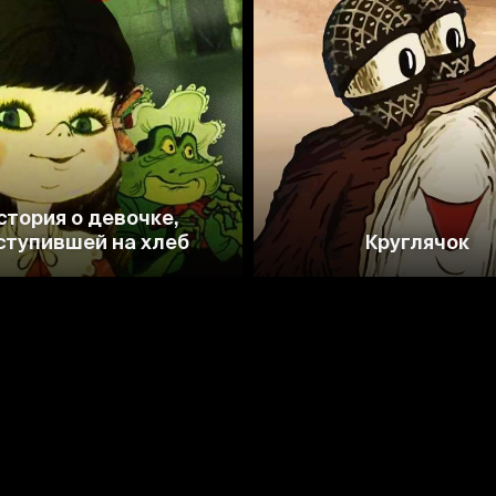
6.9
7.1
5.8
стория о девочке,
ступившей на хлеб
Круглячок