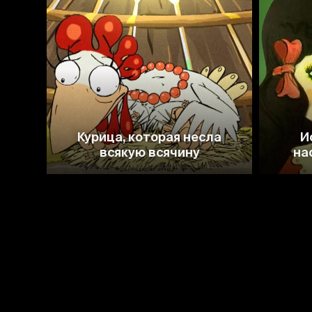
Курица, которая несла
И
всякую всячину
на