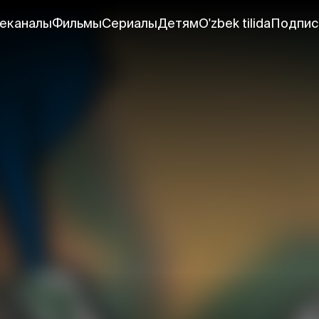
еканалы
Фильмы
Сериалы
Детям
O'zbek tilida
Подпис