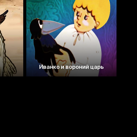
6.3
6.6
Иванко и вороний царь