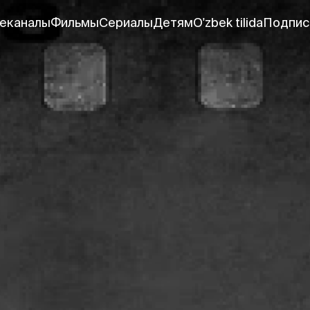
еканалы
Фильмы
Сериалы
Детям
O'zbek tilida
Подпис