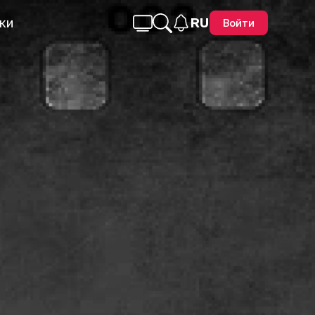
ки
RU
Войти