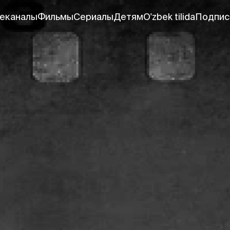
еканалы
Фильмы
Сериалы
Детям
O'zbek tilida
Подпис