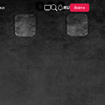
ки
RU
Войти