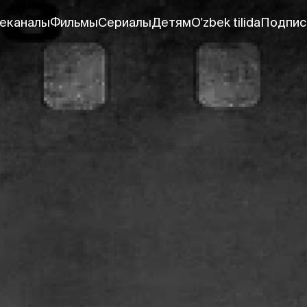
еканалы
Фильмы
Сериалы
Детям
O'zbek tilida
Подпис