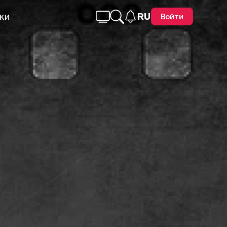
ки
RU
Войти