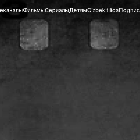
еканалы
Фильмы
Сериалы
Детям
O'zbek tilida
Подпис