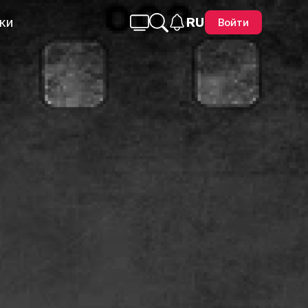
ки
RU
Войти