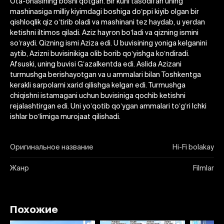
Ota-onasining boshi qotgan. Bir kuni tasodifan uning
mashinasiga milliy kiyimdagi boshiga doʼppi kiyib olgan bir
qishloqlik qiz oʼtirib oladi va mashinani tez haydab, u yerdan
ketishni iltimos qiladi. Аziz hayron boʼladi va qizning ismini
soʼraydi. Qizning ismi Аziza edi. U buvisining yoniga kelganini
aytib, Аzizni buvisinikiga olib borib qoʼyishga koʼndiradi.
Аfsuski, uning buvisi Gʼazalkentda edi. Аslida Аzizani
turmushga berishayotgan va u ammalari bilan Toshkentga
kerakli sarpolarni xarid qilishga kelgan edi. Turmushga
chiqishni istamagani uchun buvisiniga qochib ketishni
rejalashtirgan edi. Uni yoʼqotib qoʼygan ammalari toʼgʼri Ichki
ishlar boʼlimiga murojaat qilishadi.
Оригинальное название
Hi-Fi bolakay
Жанр
Filmlar
Похожие