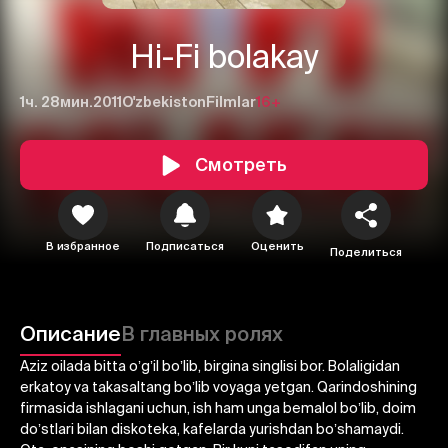
Hi-Fi bolakay
1ч. 28мин.
2011
O'zbekiston
Filmlar
16+
Смотреть
В избранное
Подписаться
Оценить
Поделиться
Описание
В главных ролях
1
2
3
Аziz oilada bitta oʼgʼil boʼlib, birgina singlisi bor. Bolaligidan
Отменить
Авторизоваться
erkatoy va takasaltang boʼlib voyaga yetgan. Qarindoshining
firmasida ishlagani uchun, ish ham unga bemalol boʼlib, doim
Отправить
doʼstlari bilan diskoteka, kafelarda yurishdan boʼshamaydi.