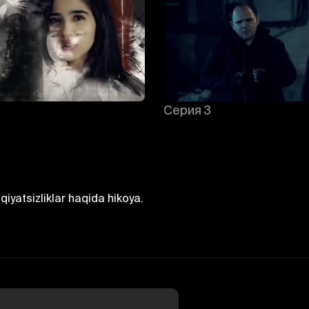
Серия 3
qiyatsizliklar haqida hikoya.
Отменить
Авторизоваться