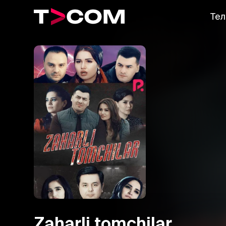
Тел
Zaharli tomchilar