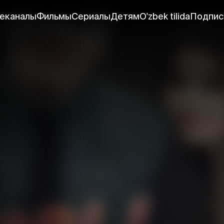
еканалы
Фильмы
Сериалы
Детям
O'zbek tilida
Подпис