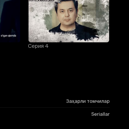
Серия 4
Сери
Заҳарли томчилар
Seriallar