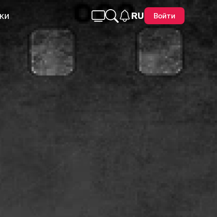
ки
RU
Войти