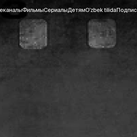
еканалы
Фильмы
Сериалы
Детям
O'zbek tilida
Подпис