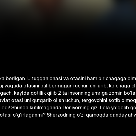
ka berilgan. U tuqqan onasi va otasini ham bir chaqaga olm
uj vaqtida otasini pul bermagani uchun uni urib, koʼchaga chi
ach, kayfda qotillik qilib 2 ta insonning umriga zomin boʼla
vlat otasi uni qutqarib olish uchun, tergovchini sotib olmo
i! Shunda kutilmaganda Doniyorning qizi Lola yoʼqolib qol
g otasi oʼgʼirlaganmi? Sherzodning oʼzi qamoqda qanday ah