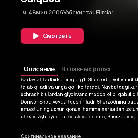
1ч. 48мин.
2006
Узбекистан
Filmlar
Смотреть
Описание
В главных ролях
Badavlat tadbirkorning oʼgʼli Sherzod giyohvandlik
talab qiladi va unga qoʼl koʼtaradi. Navbatdagi xur
uchrashib ulardan giyohvand modda olib, qabul qilg
Doniyor Shodiyevga topshiriladi. Sherzodning bada
emas! Uning uchun qonun, hamma narsadan ustun ed
otasini ayblaydi. Lolani chindan ham, Sherzodnin
Оригинальное название