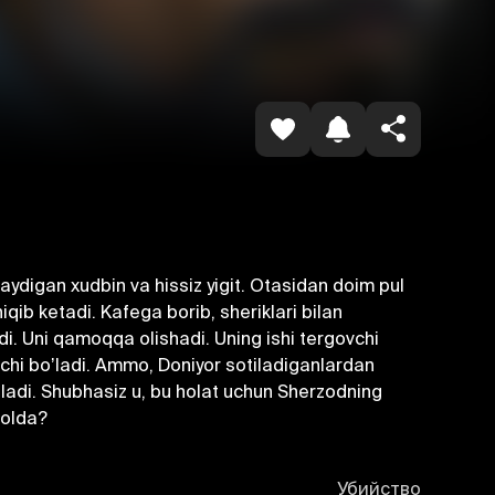
Копировать ссылку
aydigan xudbin va hissiz yigit. Otasidan doim pul
qib ketadi. Kafega borib, sheriklari bilan
di. Uni qamoqqa olishadi. Uning ishi tergovchi
qchi boʼladi. Аmmo, Doniyor sotiladiganlardan
adi. Shubhasiz u, bu holat uchun Sherzodning
volda?
Убийство