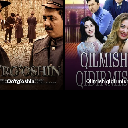
Qo'rg'oshin
Qilmish qidirmis