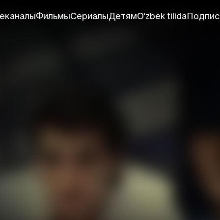
еканалы
Фильмы
Сериалы
Детям
O'zbek tilida
Подпис