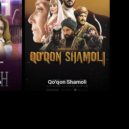
h
Qo'qon Shamoli