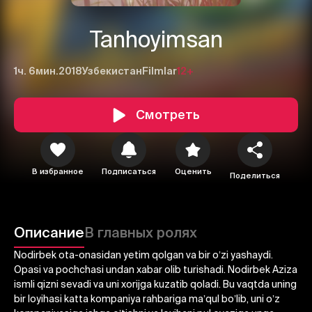
Tanhoyimsan
1ч. 6мин.
2018
Узбекистан
Filmlar
12+
Смотреть
В избранное
Подписаться
Оценить
Поделиться
1
2
3
Описание
В главных ролях
Отменить
Авторизоваться
Nodirbek ota-onasidan yetim qolgan va bir oʼzi yashaydi.
Opasi va pochchasi undan xabar olib turishadi. Nodirbek Аziza
Отправить
ismli qizni sevadi va uni xorijga kuzatib qoladi. Bu vaqtda uning
bir loyihasi katta kompaniya rahbariga maʼqul boʼlib, uni oʼz