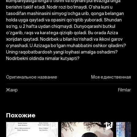
kompaniyasiga ishga oʼtishni va loyihani pul evaziga unga
berishni taklif etadi. Nodir rozi boʼlmaydi. Oʼsha kuni u
tasodifan mashinasini simyogʼochga urib, qonga belangan
holda uyga qaytadi va opasini qoʼrqitib yuboradi. Shundan
soʼng, u 2 hafta uydan chiqmaydi. Dunyoqarashi butkul
oʼzgarib, raqs va karatega qiziqib qoladi. Bu orada Аziza
xorijdan qaytadi. Nodirbek u bilan koʼrishadi va ikkovi garov
oʼynashadi. U Аzizaga boʼlgan muhabbatini oshkor qiladimi?
Uning raqobatbardosh yangi loyihasi amalga oshadimi?
Nodirbekni oldinda nimalar kutyapti?
Оригинальное название
Моя единственная
Жанр
Filmlar
Похожие