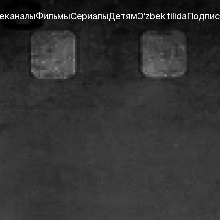
еканалы
Фильмы
Сериалы
Детям
O'zbek tilida
Подпис