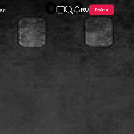
ки
RU
Войти