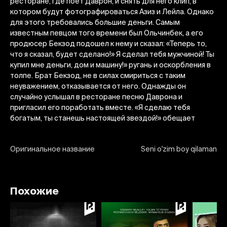
ресторане, где поет Даврон, и снять для него клип, в
котором будут фотографироваться Азиз и Лейла. Однако
для этого требовались большие деньги. Самым
известным певцом того времени был Ольчинбек, а его
продюсер Бекзод подошел к нему и сказал: «Теперь то,
что я сказал, будет сделано!» Я сделал тебя мужчиной! Ты
купил мне деньги, дом и машину!» ругань и оскорбления в
толпе. Брат Бекзод, не в силах смириться с таким
неуважением, отказывается от него. Однажды он
случайно услышал в ресторане песню Даврона и
пригласил его поработать вместе. «Я сделаю тебя
богатым, ты станешь настоящей звездой!» обещает
Оригинальное название
Seni o'zim boy qilaman
Похожие