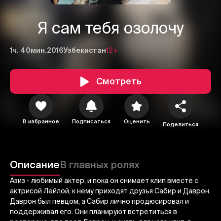
Я сам тебя озолочу
1ч. 40мин.
2016
Узбекистан
12+
Смотреть
В избранное
Подписаться
Оценить
Поделиться
1
2
3
Описание
В главных ролях
Отменить
Авторизоваться
Азиз - любимый актер, и пока он снимает клип вместе с
актрисой Лейлой, к нему приходят друзья Сабир и Даврон.
Отправить
Даврон был певцом, а Сабир лично продюсировал и
поддерживал его. Они планируют встретиться в