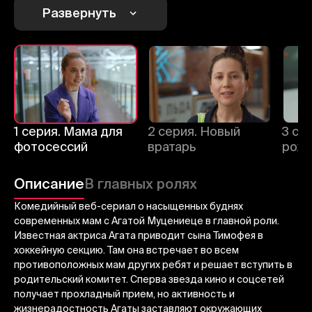
Развернуть
1
2
3
Отменить
Авторизоваться
Отправить
1 серия. Мама для
2 серия. Новый
3 се
фотосессий
вратарь
рож
Описание
В главных ролях
Комедийный веб-сериал о насыщенных буднях
современных мам с Агатой Муцениеце в главной роли.
Известная актриса Агата приводит сына Тимофея в
хоккейную секцию. Там она встречает во всем
противоположных мам других ребят и решает вступить в
родительский комитет. Сперва звезда кино и соцсетей
получает прохладный прием, но активность и
жизнерадостность Агаты заставляют окружающих