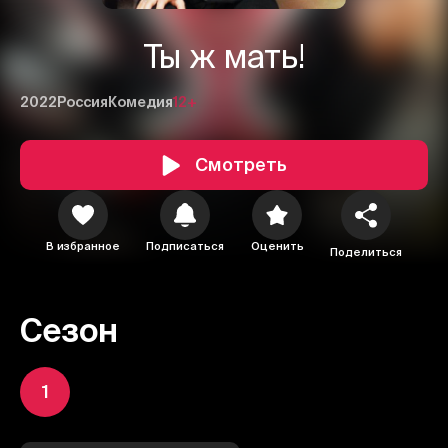
Ты ж мать!
2022
Россия
Комедия
12+
Смотреть
В избранное
Подписаться
Оценить
Поделиться
Сезон
1