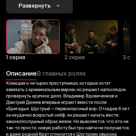
Развернуть
1
2
3
Отменить
Авторизоваться
1 серия
2 серия
3 се
Отправить
Описание
В главных ролях
Комедия о четырех преступниках, которые хотят
завязать с криминальным миром, но решают напоследок
провернуть крупное дело. Владимир Вдовиченков и
Дмитрий Дюжев впервые играют вместе после
«Бригады». Шустрый — первоклассный вор. Отсидев 6 лет
за неудачно вскрытый сейф, он решает начать вести
законопослушный образ жизни. Но выясняется, что это не
так-то просто: новую работу быстро найти не получается,
и даже родной брат относится к Шустрому свысока.