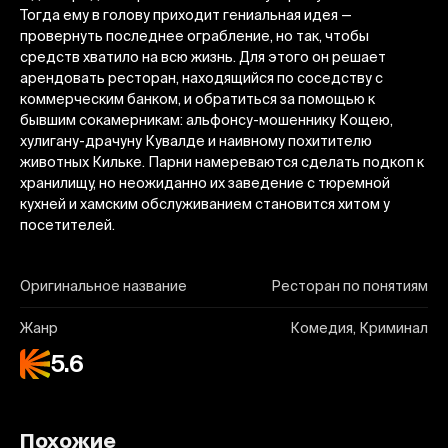
Тогда ему в голову приходит гениальная идея —
провернуть последнее ограбление, но так, чтобы
средств хватило на всю жизнь. Для этого он решает
арендовать ресторан, находящийся по соседству с
коммерческим банком, и обратиться за помощью к
бывшим сокамерникам: альфонсу-мошеннику Кощею,
хулигану-драчуну Кувалде и наивному похитителю
животных Кильке. Парни намереваются сделать подкоп к
хранилищу, но неожиданно их заведение с тюремной
кухней и хамским обслуживанием становится хитом у
посетителей.
Оригинальное название
Ресторан по понятиям
Жанр
Комедия, Криминал
5.6
Похожие