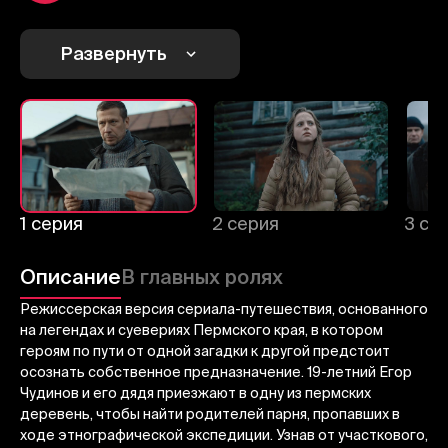
1
2
3
Развернуть
Отменить
Авторизоваться
Отправить
1 серия
2 серия
3 се
Описание
В главных ролях
Режиссерская версия сериала-путешествия, основанного
на легендах и суевериях Пермского края, в котором
героям по пути от одной загадки к другой предстоит
осознать собственное предназначение. 19-летний Егор
Чудинов и его дядя приезжают в одну из пермских
деревень, чтобы найти родителей парня, пропавших в
ходе этнографической экспедиции. Узнав от участкового,