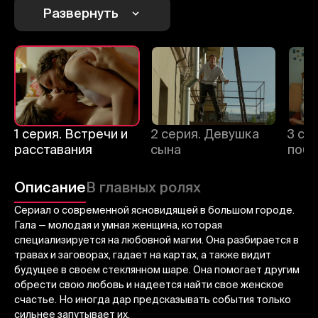
1
2
3
Развернуть
Отменить
Авторизоваться
Отправить
1 серия. Встречи и
2 серия. Девушка
3 се
расставания
сына
побе
Описание
В главных ролях
Сериал о современной ясновидящей в большом городе.
Гала — молодая и умная женщина, которая
специализируется на любовной магии. Она разбирается в
травах и заговорах, гадает на картах, а также видит
будущее в своем стеклянном шаре. Она помогает другим
обрести свою любовь и надеется найти свое женское
счастье. Но иногда дар предсказывать события только
сильнее запутывает их.