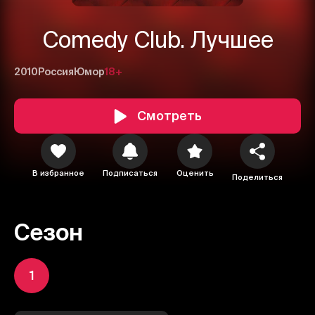
Comedy Club. Лучшее
2010
Россия
Юмор
18+
Смотреть
В избранное
Подписаться
Оценить
Поделиться
Сезон
1
2
3
1
Отменить
Авторизоваться