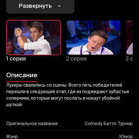
Отменить
Авторизоваться
Развернуть
Отправить
1 серия
2 серия
3 се
Описание
Лузеры свалились со сцены. Всего пять победителей
перешли в следующий этап, где их поджидают зубастые
соперники, которые могут послать в нокаут убойной
шуткой.
Оригинальное название
Comedy Баттл. Турнир
Жанр
Юмор