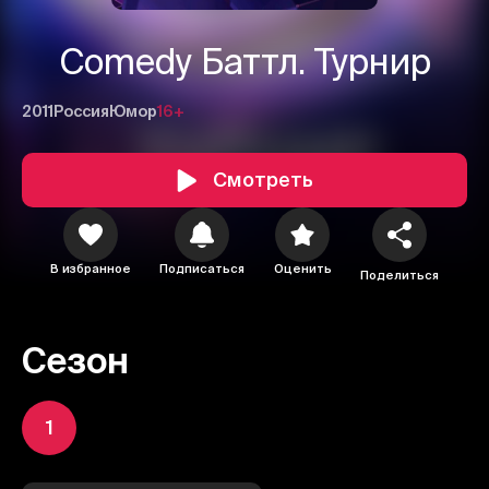
Comedy Баттл. Турнир
2011
Россия
Юмор
16+
Смотреть
В избранное
Подписаться
Оценить
Поделиться
Сезон
1
1
2
3