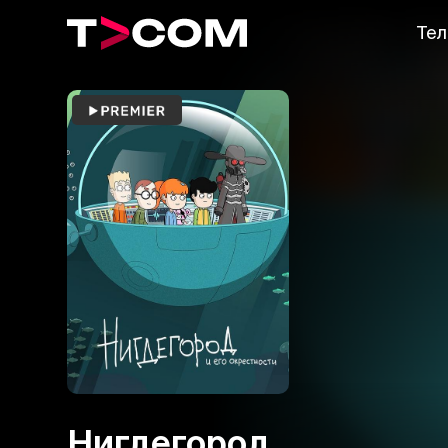
Тел
Нигдегород