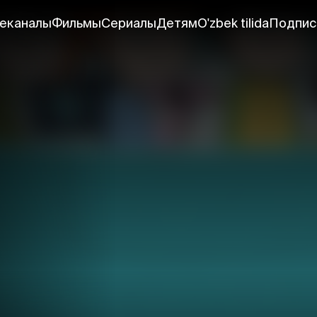
еканалы
Фильмы
Сериалы
Детям
O'zbek tilida
Подпис