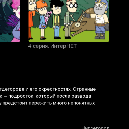
4 серия. ИнтерНЕТ
5 се
игдегороде и его окрестностях. Странные
к — подросток, который после развода
у предстоит пережить много непонятных
Нигдегород