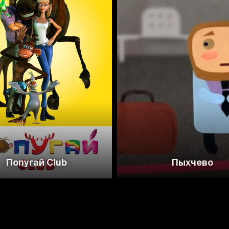
2.1
2.6
4.6
Попугай Club
Пыхчево