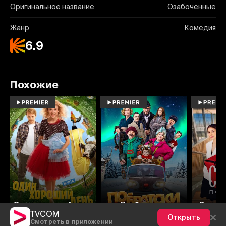
Оригинальное название
Озабоченные
Жанр
Комедия
6.9
Похожие
Один хороший день
По-братски
Стажёр
TVCOM
Открыть
Смотреть в приложении