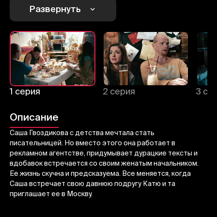
1
2
3
Развернуть
Отменить
Авторизоваться
Отправить
1 серия
2 серия
3 се
Описание
Саша Гвоздикова с детства мечтала стать
писательницей. Но вместо этого она работает в
рекламном агентстве, придумывает дурацкие тексты и
вдобавок встречается со своим женатым начальником.
Ее жизнь скучна и предсказуема. Все меняется, когда
Саша встречает свою давнюю подругу Катю и та
приглашает ее в Москву.