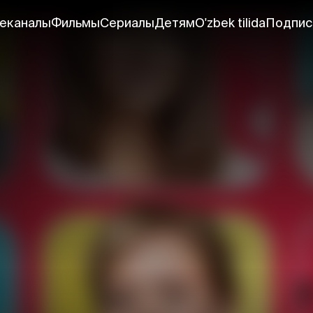
еканалы
Фильмы
Сериалы
Детям
O'zbek tilida
Подпис