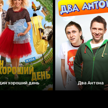
3.9
5.2
дин хороший день
Два Антона