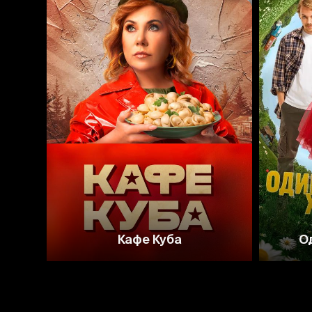
6.8
Кафе Куба
О