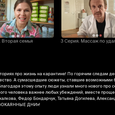
. Вторая семья
3 Серия. Массаж по уда
сториях про жизнь на карантине! По горячим следам де
ество. А сумасшедшие сюжеты, ставшие возможными бл
лагодаря этому опыту люди узнали много нового про се
кого человека важнее любых убеждений, вместе проще
алкова, Федор Бондарчук, Татьяна Догилева, Алексан
Отменить
Авторизоваться
и «ОКАЯННЫЕ ДНИ»!