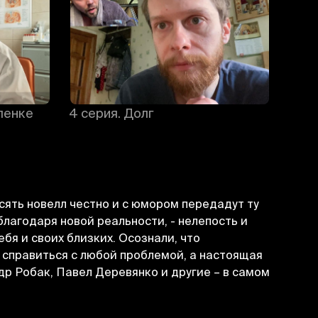
ленке
4 серия. Долг
5 се
сять новелл честно и с юмором передадут ту
агодаря новой реальности, - нелепость и
бя и своих близких. Осознали, что
 справиться с любой проблемой, а настоящая
др Робак, Павел Деревянко и другие – в самом