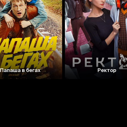
5.4
Папаша в бегах
Ректор