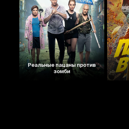
4.9
4.5
Реальные пацаны против
зомби