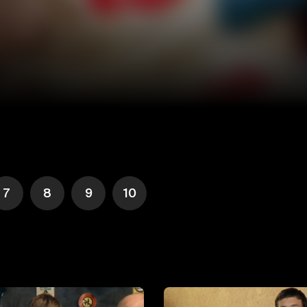
7
8
9
10