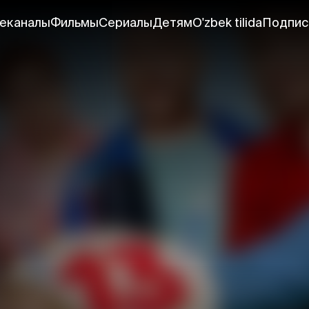
еканалы
Фильмы
Сериалы
Детям
O'zbek tilida
Подпис