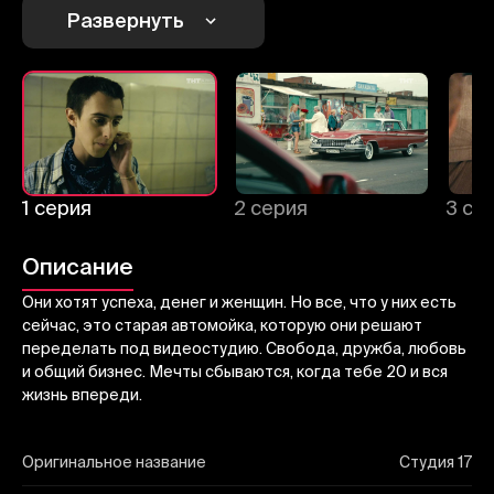
Отменить
Авторизоваться
Развернуть
Отправить
1 серия
2 серия
3 се
Описание
Они хотят успеха, денег и женщин. Но все, что у них есть
сейчас, это старая автомойка, которую они решают
переделать под видеостудию. Свобода, дружба, любовь
и общий бизнес. Мечты сбываются, когда тебе 20 и вся
жизнь впереди.
Оригинальное название
Студия 17