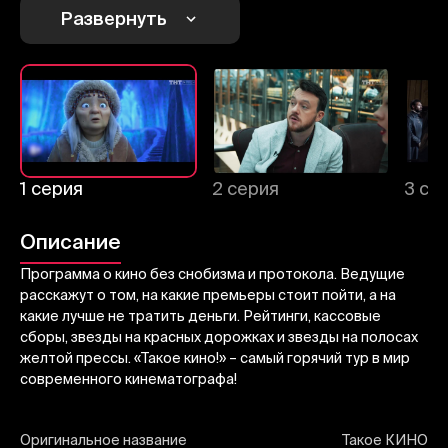
Развернуть
Отменить
Авторизоваться
Отправить
1 серия
2 серия
3 се
Описание
Программа о кино без снобизма и протокола. Ведущие
расскажут о том, на какие премьеры стоит пойти, а на
какие лучше не тратить деньги. Рейтинги, кассовые
сборы, звезды на красных дорожках и звезды на полосах
желтой прессы. «Такое кино!» – самый горячий тур в мир
современного кинематографа!
Оригинальное название
Такое КИНО