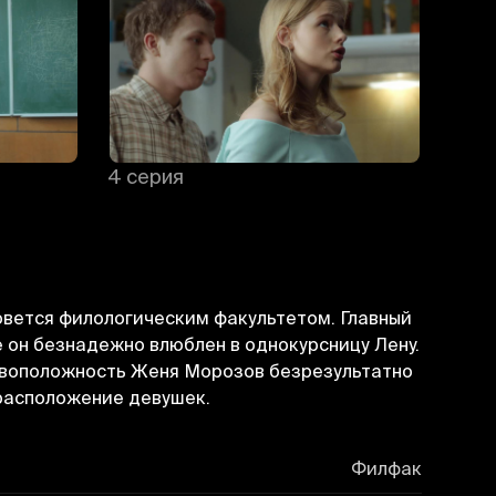
4 серия
5 се
зовется филологическим факультетом. Главный
е он безнадежно влюблен в однокурсницу Лену.
тивоположность Женя Морозов безрезультатно
 расположение девушек.
Филфак