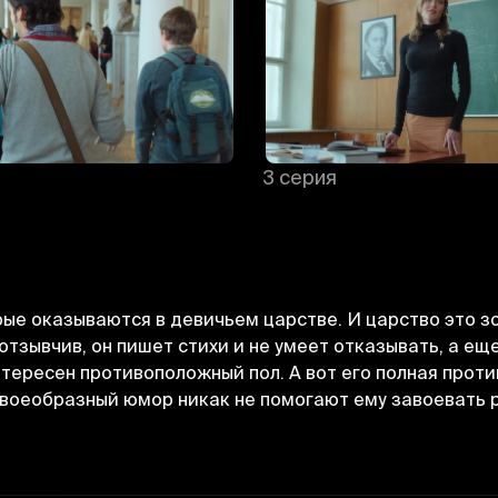
3 серия
рые оказываются в девичьем царстве. И царство это 
тзывчив, он пишет стихи и не умеет отказывать, а ещ
тересен противоположный пол. А вот его полная про
и своеобразный юмор никак не помогают ему завоевать
Отменить
Авторизоваться