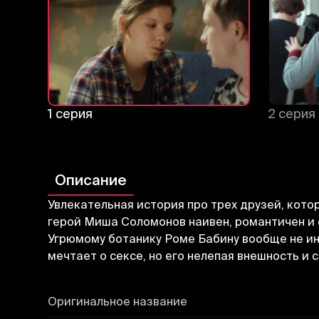
1 серия
2 серия
Описание
Увлекательная история про трех друзей, кото
герой Миша Соломонов наивен, романтичен и о
Угрюмому ботанику Роме Бабину вообще не ин
мечтает о сексе, но его нелепая внешность 
Оригинальное название