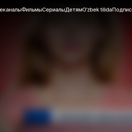
еканалы
Фильмы
Сериалы
Детям
O'zbek tilida
Подпис