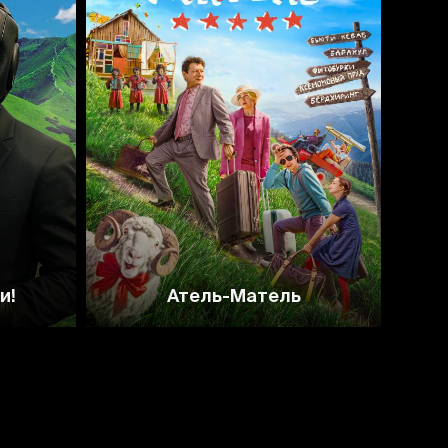
и!
Атель-Матель