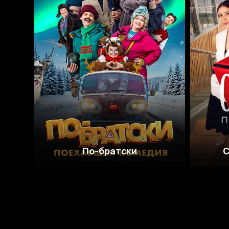
По-братски
С