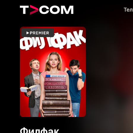
Тел
Филфак