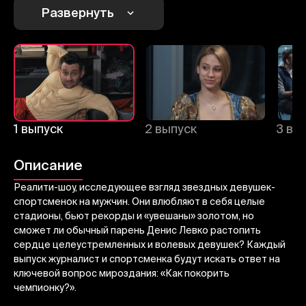
Развернуть
Отменить
Авторизоваться
Отправить
1 выпуск
2 выпуск
3 вы
Описание
Реалити-шоу, исследующее взгляд звездных девушек-
спортсменок на мужчин. Они влюбляют в себя целые
стадионы, бьют рекорды и «увешаны» золотом, но
сможет ли обычный парень Денис Левко растопить
сердце целеустремленных и волевых девушек? Каждый
выпуск журналист и спортсменка будут искать ответ на
ключевой вопрос мироздания: «Как покорить
чемпионку?».