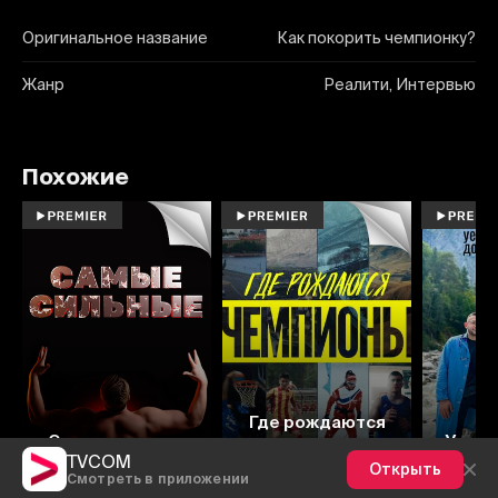
Оригинальное название
Как покорить чемпионку?
Жанр
Реалити, Интервью
Похожие
Где рождаются
Самые сильные
чемпионы
Уездн
TVCOM
Открыть
Смотреть в приложении