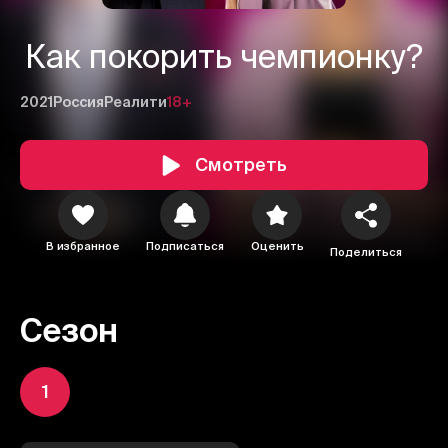
Как покорить чемпионку?
2021
Россия
Реалити
18+
Смотреть
В избранное
Подписаться
Оценить
Поделиться
Сезон
1
1
2
3