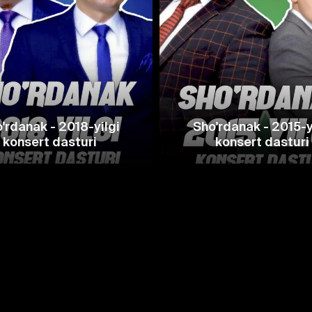
'rdanak - 2018-yilgi
Sho'rdanak - 2015-y
konsert dasturi
konsert dasturi