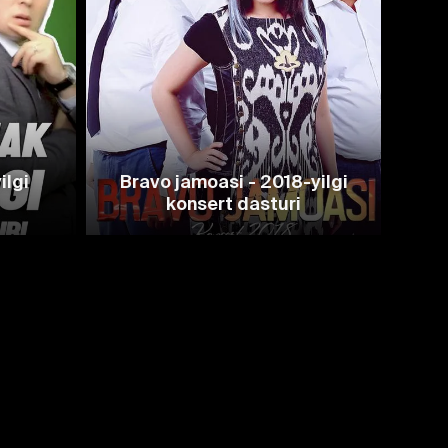
ilgi
Bravo jamoasi - 2018-yilgi
Avaz
konsert dasturi