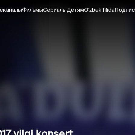
еканалы
Фильмы
Сериалы
Детям
O'zbek tilida
Подпис
17 yilgi konsert