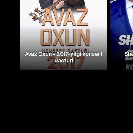
Avaz Oxun - 2017-yilgi konsert
Sho
dasturi