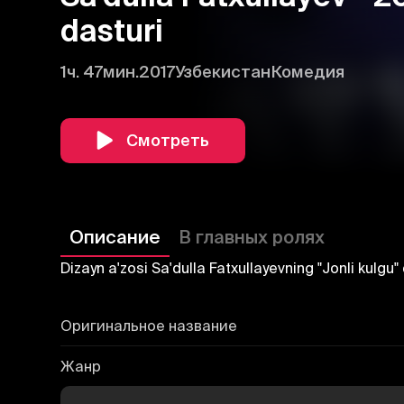
dasturi
1ч. 47мин.
2017
Узбекистан
Комедия
Смотреть
Описание
В главных ролях
Dizayn a'zosi Sa'dulla Fatxullayevning "Jonli kulg
Оригинальное название
Жанр