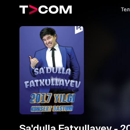
Тел
Sa'dulla Fatxullayev - 20