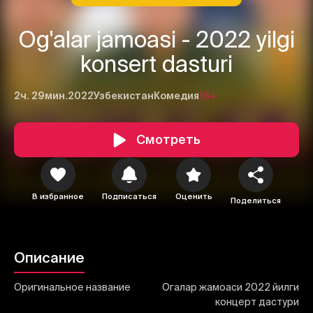
Og'alar jamoasi - 2022 yilgi
konsert dasturi
2ч. 29мин.
2022
Узбекистан
Комедия
16+
1
2
3
Смотреть
Отменить
Авторизоваться
Отправить
В избранное
Подписаться
Оценить
Поделиться
Описание
Оригинальное название
Огалар жамоаси 2022 йилги
концерт дастури