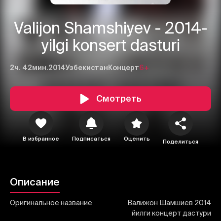
Valijon Shamshiyev - 2014-
yilgi konsert dasturi
2ч. 42мин.
2014
Узбекистан
Концерт
6+
1
2
3
Смотреть
Отменить
Авторизоваться
Отправить
В избранное
Подписаться
Оценить
Поделиться
Описание
Оригинальное название
Валижон Шамшиев 2014
йилги концерт дастури