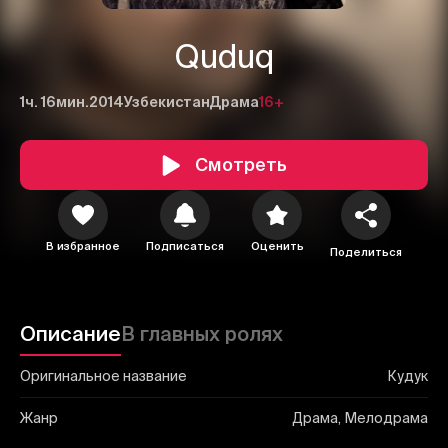
Quduq
1ч. 16мин.
2014
Узбекистан
Драма
16+
1
2
3
Смотреть
Отменить
Авторизоваться
Отправить
В избранное
Подписаться
Оценить
Поделиться
Описание
В главных ролях
Оригинальное название
Кудук
Жанр
Драма, Мелодрама