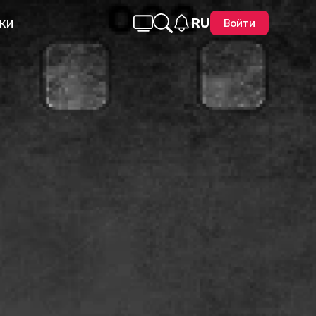
ки
RU
Войти