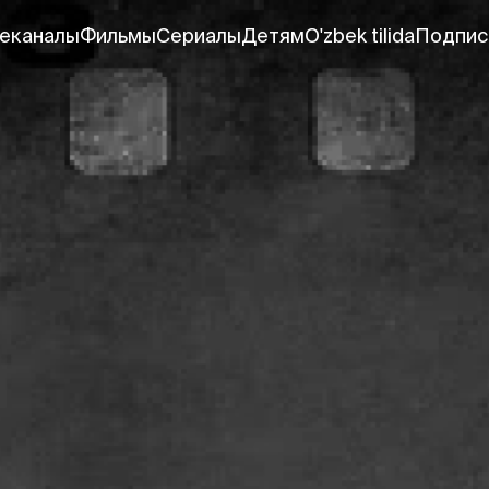
еканалы
Фильмы
Сериалы
Детям
O'zbek tilida
Подпис