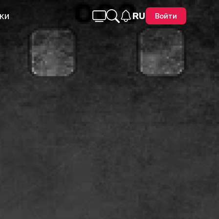
ки
RU
Войти