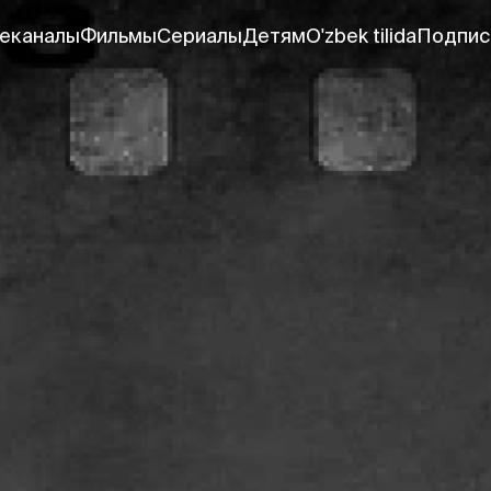
еканалы
Фильмы
Сериалы
Детям
O'zbek tilida
Подпис