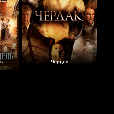
4.9
3.4
нь
Чердак