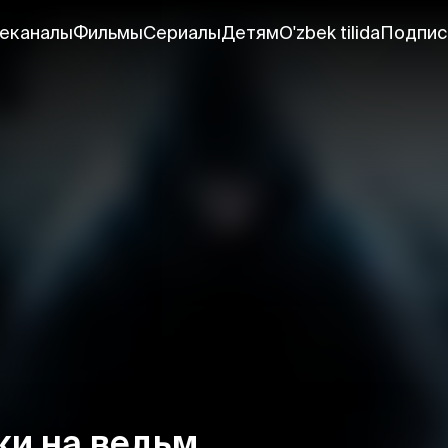
еканалы
Фильмы
Сериалы
Детям
O'zbek tilida
Подпис
ки на ведьм