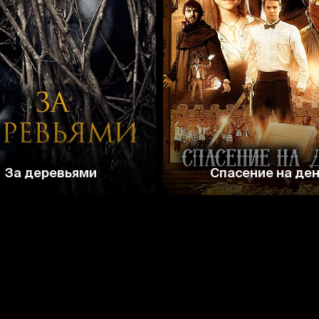
4.3
3.7
7.0
За деревьями
Спасение на де