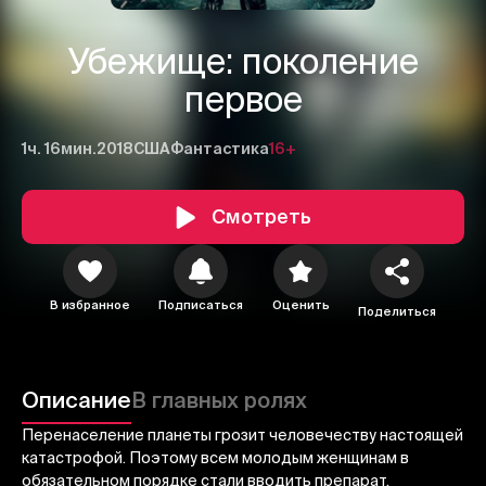
Убежище: поколение
первое
1ч. 16мин.
2018
США
Фантастика
16+
Смотреть
1
2
3
В избранное
Подписаться
Оценить
Поделиться
Отменить
Авторизоваться
Отправить
Описание
В главных ролях
Перенаселение планеты грозит человечеству настоящей
катастрофой. Поэтому всем молодым женщинам в
обязательном порядке стали вводить препарат,