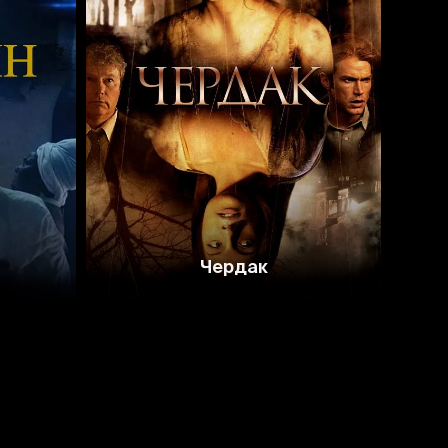
4.9
3.4
Чердак