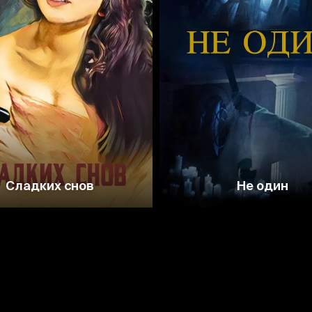
3.9
3.8
Сладких снов
Не один