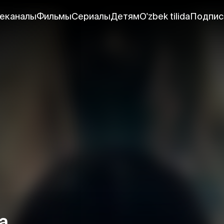
еканалы
Фильмы
Сериалы
Детям
O'zbek tilida
Подпис
а