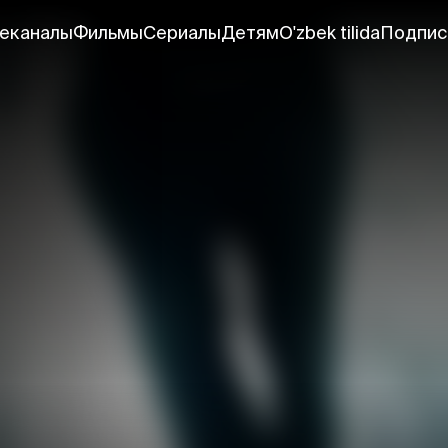
еканалы
Фильмы
Сериалы
Детям
O'zbek tilida
Подпис