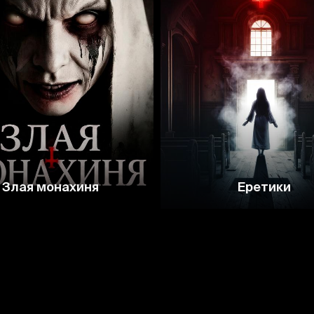
3.0
2.4
Злая монахиня
Еретики